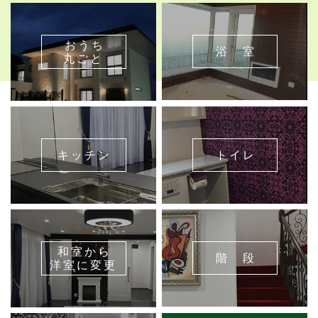
おうち
浴 室
丸ごと
キッチン
トイレ
和室から
階 段
洋室に変更