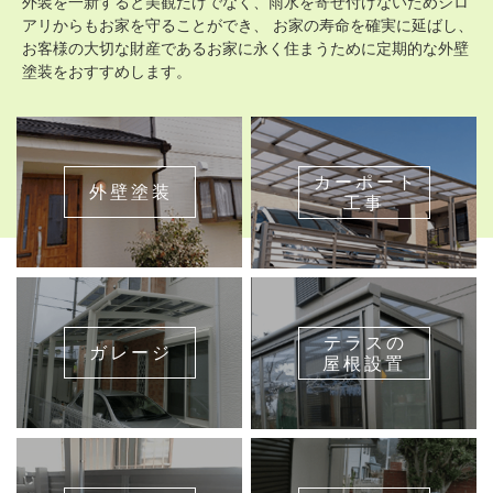
外装を一新すると美観だけでなく、雨水を寄せ付けないためシロ
アリからもお家を守ることができ、 お家の寿命を確実に延ばし、
お客様の大切な財産であるお家に永く住まうために定期的な外壁
塗装をおすすめします。
カーポート
外壁塗装
工事
テラスの
ガレージ
屋根設置